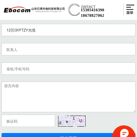
15305416390
18678827062