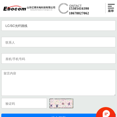
15305416390
18678827062