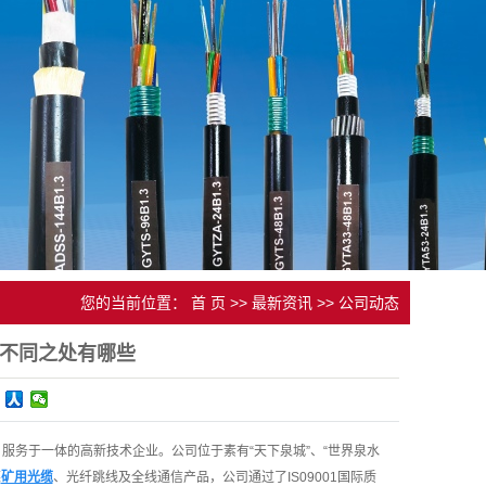
您的当前位置：
首 页
>>
最新资讯
>>
公司动态
的不同之处有哪些
务于一体的高新技术企业。公司位于素有“天下泉城”、“世界泉水
煤
矿用光缆
、光纤跳线及全线通信产品，公司通过了IS09001国际质