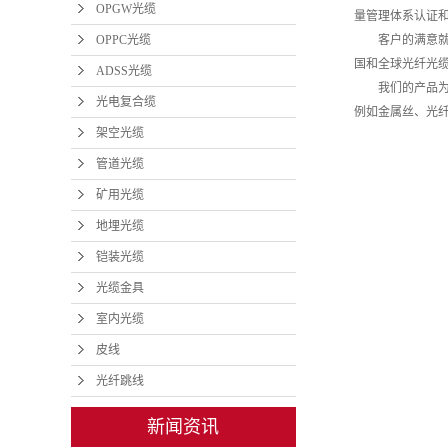
OPGW光缆
量管理体系认证
OPPC光缆
客户的满意就是
国和全球光纤光缆
ADSS光缆
我们的产品为什
光电复合缆
例如金属丝、光
架空光缆
管道光缆
矿用光缆
地埋光缆
铠装光缆
光缆金具
室内光缆
皮线
光纤跳线
新闻资讯