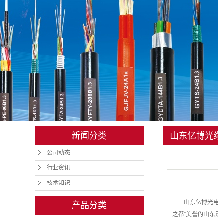
管道光缆
矿用光缆
地埋光缆
铠装光缆
光缆金具
室内光缆
新闻分类
山东亿博光
皮线
公司动态
不同之处有哪
光纤跳线
行业资讯
技术知识
山东亿博光电科技
产品分类
之都”美誉的山东