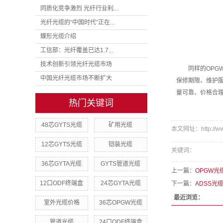
同质化竞争激烈 光纤行业利...
光纤光缆的“中国时代”正在...
蝶形光缆介绍
工信部：光纤覆盖已达1.7...
技术创新引领光纤光缆市场
同样的OPGW
中国光纤光缆市场不断扩大
保修期限、维护服
量可靠、价格合
热门关键词
48芯GYTS光缆
矿用光缆
本文网址：http://www
12芯GYTS光缆
铠装光缆
关键词：
36芯GYTA光缆
GYTS管道光缆
上一篇：
OPGW光
12口ODF终端盒
24芯GYTA光缆
下一篇：
ADSS光
最近浏览：
室外光缆价格
36芯OPGW光缆
管道光缆
24口ODF终端盒