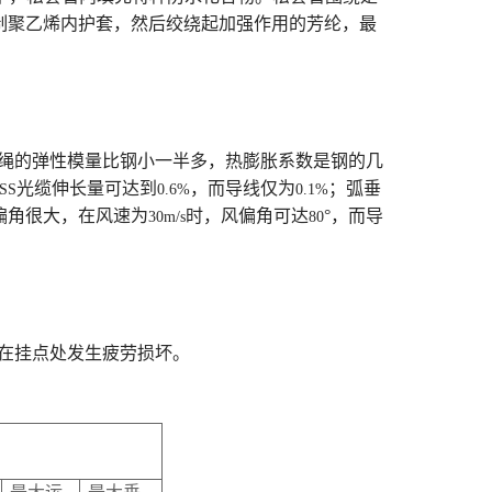
制聚乙烯内护套，然后绞绕起加强作用的芳纶，最
纶绳的弹性模量比钢小一半多，热膨胀系数是钢的几
光缆伸长量可达到
，而导线仅为
；弧垂
SS
0.6%
0.1%
偏角很大，在风速为
时，风偏角可达
°，而导
30m/s
80
会在挂点处发生疲劳损坏。