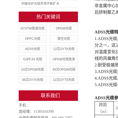
中国光纤光缆市场不断扩大
非金属中心
后挤制聚乙
热门关键词
GYXTW管道光缆
OPGW光缆
ADSS光缆
1.ADS
OPPC光缆
架空光缆
分之一，这
ADSS光缆
12芯GYTA光缆
对温度变化
线的风偏角
GJPFJH 光缆
OPGW光缆批发
2.耐受极
24芯OPGW光缆
48芯OPGW光缆
3.ADSS光
4.ADSS
36芯GYTA光缆
12芯GYTS光缆
5.ADS
联系我们
ADSS光缆
跨距
手机：
（
）
庞经理：15305416390
m
全国免费服务热线 : 400-666-5087