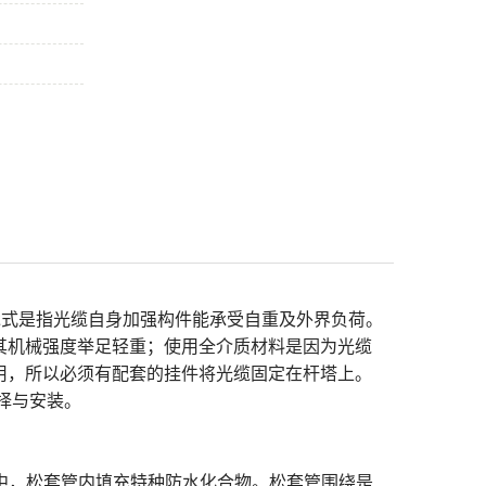
承式是指光缆自身加强构件能承受自重及外界负荷。
其机械强度举足轻重；使用全介质材料是因为光缆
用，所以必须有配套的挂件将光缆固定在杆塔上。
择与安装。
中，松套管内填充特种防水化合物。松套管围绕是