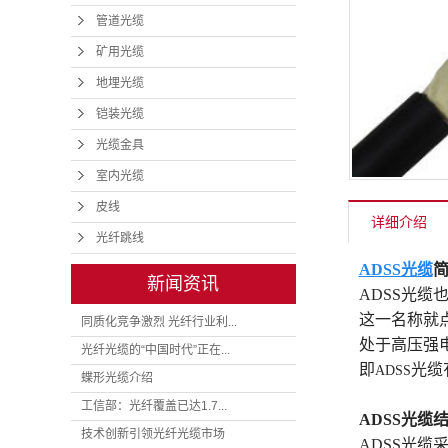
管道光缆
矿用光缆
地埋光缆
铠装光缆
光缆金具
室内光缆
皮线
详细介绍
光纤跳线
ADSS光缆
简
新闻资讯
ADSS光
这一名称就
同质化竞争激烈 光纤行业利...
处于高压强
光纤光缆的“中国时代”正在...
即
光缆
ADSS
蝶形光缆介绍
工信部：光纤覆盖已达1.7...
ADSS光缆
技术创新引领光纤光缆市场
ADSS光缆