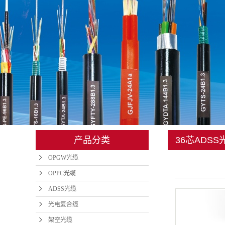
管道光缆
矿用光缆
地埋光缆
铠装光缆
光缆金具
室内光缆
产品分类
36芯ADS
皮线
OPGW光缆
光纤跳线
OPPC光缆
ADSS光缆
光电复合缆
架空光缆