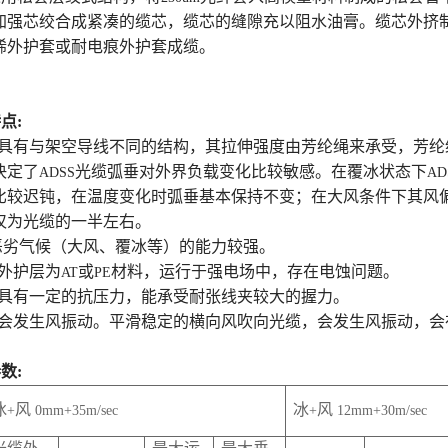
加强芯绞合成紧凑的缆芯，缆芯的缝隙充以阻水油膏。缆芯外挤
烯外护套或耐电痕外护套成缆。
特点
:
S光缆具有与架空导线不同的结构，其拉伸强度由芳纶绳来承受，芳
决定了
光缆弧垂对外界负载变化比较敏感。在覆冰状态下
ADSS
AD
比较迟钝，在温度变化时弧垂基本保持不变；在大风条件下其风
仅为光缆的一半左右。
端恶劣气候（大风、覆冰等）的能力较强。
缆外护层为
或
材料，运行于强电场中，存在电蚀问题。
AT
PE
光缆具有一定的抗压力，能承受耐张线夹较大的握力。
S光缆会发生风振动。平滑稳定的横向风吹向光缆，会发生风振动，
参数
:
冰
风
冰
风
+
0mm+35m/sec
+
12mm+30m/sec