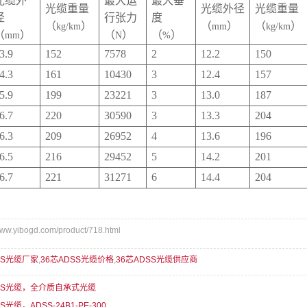
光缆外
最大运
最大垂
光缆重量
光缆外径
光缆重量
径
行张力
度
（
）
（
）
（
）
kg/km
mm
kg/km
（
）
（
）
（
）
mm
N
%
3.9
152
7578
2
12.2
150
4.3
161
10430
3
12.4
157
5.9
199
23221
3
13.0
187
6.7
220
30590
3
13.3
204
6.3
209
26952
4
13.6
196
6.5
216
29452
5
14.2
201
6.7
221
31271
6
14.4
204
.yibogd.com/product/718.html
SS光缆厂家
,
36芯ADSS光缆价格
,
36芯ADSS光缆供应商
DSS光缆，全介质自承式光缆
S光缆，ADSS-24B1-PE-300