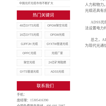
中国光纤光缆市场不断扩大
人力和物力
光缆还具有
热门关键词
ADSS
48芯GYTS光缆
OPGW架空光缆
法设置电力
16芯GYTS光缆
OPGW光缆
总之，A
GJPFJH 光缆
GYXTW管道光缆
为现代光通
OPPC光缆
光缆厂家
架空光缆
24芯矿用阻燃
GYTS管道光缆
ADSS光缆
联系我们
手机：
庞经理：15305416390
全国免费服务热线 : 400-666-5087