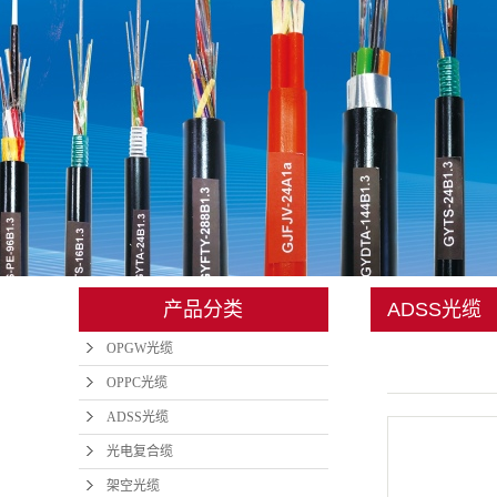
管道光缆
矿用光缆
地埋光缆
铠装光缆
光缆金具
室内光缆
产品分类
ADSS光缆
皮线
OPGW光缆
光纤跳线
OPPC光缆
ADSS光缆
光电复合缆
架空光缆