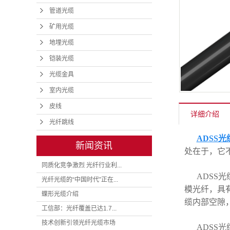
管道光缆
矿用光缆
地埋光缆
铠装光缆
光缆金具
室内光缆
皮线
详细介绍
光纤跳线
ADSS光
新闻资讯
处在于，它
同质化竞争激烈 光纤行业利...
ADSS
光纤光缆的“中国时代”正在...
模光纤，具
蝶形光缆介绍
缆内部空隙
工信部：光纤覆盖已达1.7...
技术创新引领光纤光缆市场
ADSS