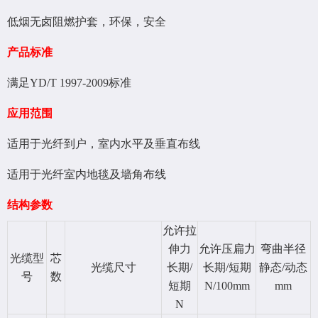
低烟无卤阻燃护套，环保，安全
产品标准
满足YD/T 1997-2009标准
应用范围
适用于光纤到户，室内水平及垂直布线
适用于光纤室内地毯及墙角布线
结构参数
允许拉
伸力
允许压扁力
弯曲半径
光缆型
芯
光缆尺寸
长期/
长期/短期
静态/动态
号
数
短期
N/100mm
mm
N