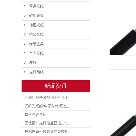
管道光缆
矿用光缆
地埋光缆
铠装光缆
光缆金具
室内光缆
皮线
光纤跳线
新闻资讯
同质化竞争激烈 光纤行业利...
光纤光缆的“中国时代”正在...
蝶形光缆介绍
工信部：光纤覆盖已达1.7...
技术创新引领光纤光缆市场