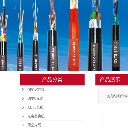
管道光缆
矿用光缆
地埋光缆
铠装光缆
光缆金具
室内光缆
产品分类
产品展示
皮线
OPGW光缆
光纤跳线
为你详细介绍
OPPC光缆
ADSS光缆
光电复合缆
架空光缆