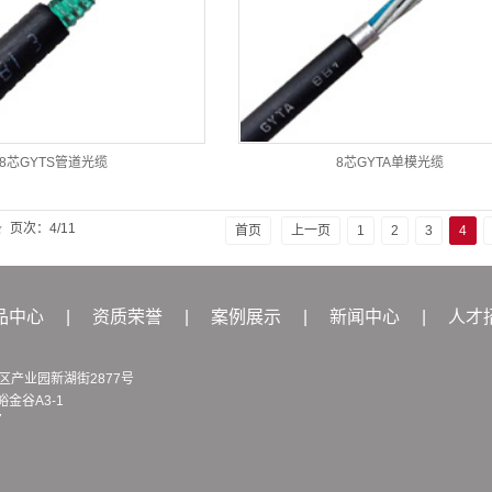
8芯GYTS管道光缆
8芯GYTA单模光缆
条
页次：4/11
首页
上一页
1
2
3
4
品中心
|
资质荣誉
|
案例展示
|
新闻中心
|
人才
产业园新湖街2877号
谷A3-1
7