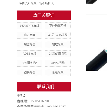
中国光纤光缆市场不断扩大
热门关键词
16芯GYTS光缆
室外光缆价格
电力金具
48芯GYTA光缆
架空光缆
地埋光缆
ADSS光缆
24芯矿用阻燃
光纤配线架
OPPC光缆
铠装光缆
管道光缆
联系我们
手机：
庞经理：15305416390
全国免费服务热线 : 400-666-5087