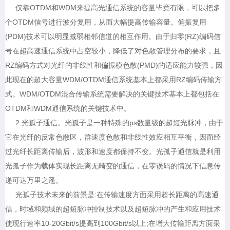
仅靠OTDM和WDM来提高光通信系统的容量毕竟有限，可以把多
个OTDM信号进行波分复用，从而大幅提高传输容量。偏振复用
(PDM)技术可以明显减弱相邻信道的相互作用。由于归零(RZ)编码信
号在超高速通信系统中占空较小，降低了对色散管理分布的要求，且
RZ编码方式对光纤的非线性和偏振模色散(PMD)的适应能力较强，因
此现在的超大容量WDM/OTDM通信系统基本上都采用RZ编码传输方
式。WDM/OTDM混合传输系统需要解决的关键技术基本上都包括在
OTDM和WDM通信系统的关键技术中。
2.光孤子通信。光孤子是一种特殊的ps数量级的超短光脉冲，由于
它在光纤的反常色散区，群速度色散和非线性效应相互平衡，因而经
过光纤长距离传输后，波形和速度都保持不变。光孤子通信就是利用
光孤子作为载体实现长距离无畸变的通信，在零误码的情况下信息传
递可达万里之遥。
光孤子技术未来的前景是:在传输速度方面采用超长距离的高速通
信，时域和频域的超短脉冲控制技术以及超短脉冲的产生和应用技术
使现行速率10-20Gbit/s提高到100Gbit/s以上;在增大传输距离方面采