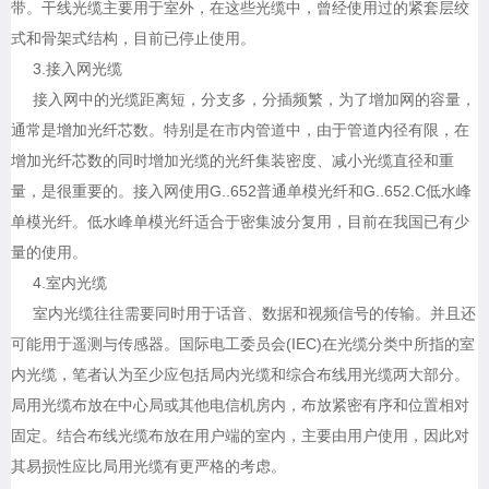
带。干线光缆主要用于室外，在这些光缆中，曾经使用过的紧套层绞
式和骨架式结构，目前已停止使用。
3.接入网光缆
接入网中的光缆距离短，分支多，分插频繁，为了增加网的容量，
通常是增加光纤芯数。特别是在市内管道中，由于管道内径有限，在
增加光纤芯数的同时增加光缆的光纤集装密度、减小光缆直径和重
量，是很重要的。接入网使用G..652普通单模光纤和G..652.C低水峰
单模光纤。低水峰单模光纤适合于密集波分复用，目前在我国已有少
量的使用。
4.室内光缆
室内光缆往往需要同时用于话音、数据和视频信号的传输。并且还
可能用于遥测与传感器。国际电工委员会(IEC)在光缆分类中所指的室
内光缆，笔者认为至少应包括局内光缆和综合布线用光缆两大部分。
局用光缆布放在中心局或其他电信机房内，布放紧密有序和位置相对
固定。结合布线光缆布放在用户端的室内，主要由用户使用，因此对
其易损性应比局用光缆有更严格的考虑。