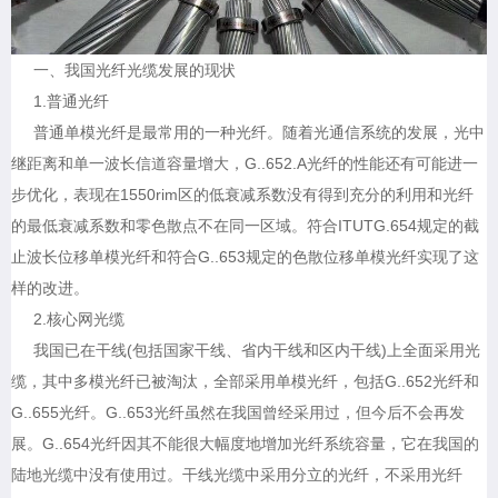
一、我国光纤光缆发展的现状
1.普通光纤
普通单模光纤是最常用的一种光纤。随着光通信系统的发展，光中
继距离和单一波长信道容量增大，G..652.A光纤的性能还有可能进一
步优化，表现在1550rim区的低衰减系数没有得到充分的利用和光纤
的最低衰减系数和零色散点不在同一区域。符合ITUTG.654规定的截
止波长位移单模光纤和符合G..653规定的色散位移单模光纤实现了这
样的改进。
2.核心网光缆
我国已在干线(包括国家干线、省内干线和区内干线)上全面采用光
缆，其中多模光纤已被淘汰，全部采用单模光纤，包括G..652光纤和
G..655光纤。G..653光纤虽然在我国曾经采用过，但今后不会再发
展。G..654光纤因其不能很大幅度地增加光纤系统容量，它在我国的
陆地光缆中没有使用过。干线光缆中采用分立的光纤，不采用光纤