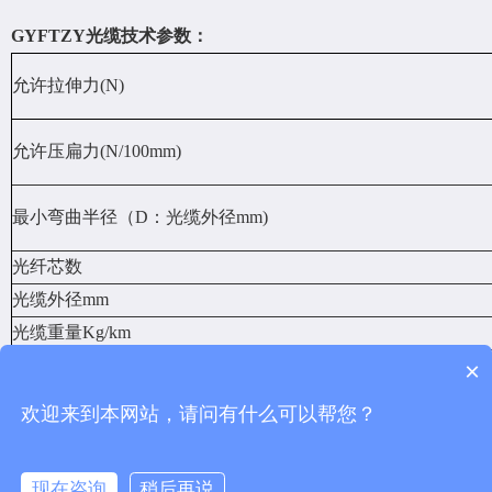
GYFTZY
光缆技术参数：
允许拉伸力(N)
允许压扁力(N/100mm)
最小弯曲半径（D：光缆外径mm)
光纤芯数
光缆外径mm
光缆重量Kg/km
×
欢迎来到本网站，请问有什么可以帮您？
上一篇：
12芯矿用MGTSV光缆
下一篇：
12芯MGXTSV光缆
现在咨询
稍后再说